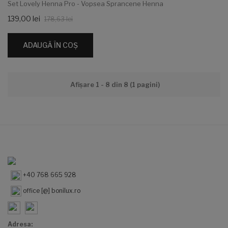
Set Lovely Henna Pro - Vopsea Sprancene Henna
139,00 lei
178,63 lei
ADAUGĂ ÎN COŞ
Afişare 1 - 8 din 8 (1 pagini)
+40 768 665 928
office [@] bonilux.ro
Adresa: