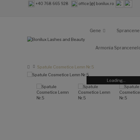
+40 768 665 928
office [@] bonilux.ro
Gene
Sprancene
Armonia Sprancenel
Spatule Cosmetice Lemn Nr.5
Loading...
Loading...
Loading...
Loading...
Loading...
Loading...
Loading...
Loading...
Loading...
Loading...
Loading...
Loading...