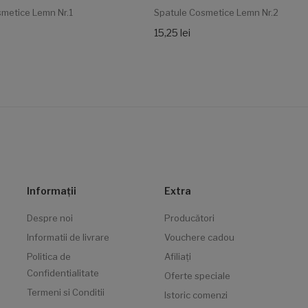
metice Lemn Nr.1
Spatule Cosmetice Lemn Nr.2
15,25 lei
Informaţii
Extra
Despre noi
Producători
Informatii de livrare
Vouchere cadou
Politica de
Afiliaţi
Confidentialitate
Oferte speciale
Termeni si Conditii
Istoric comenzi