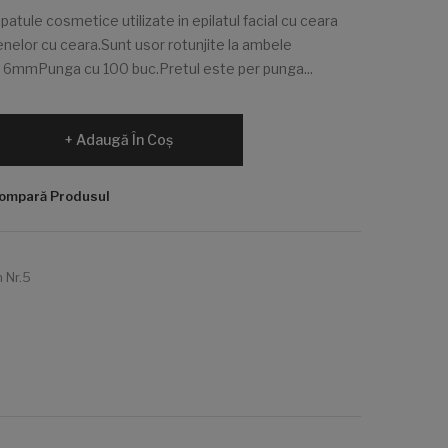
ule cosmetice utilizate in epilatul facial cu ceara
ncenelor cu ceara.Sunt usor rotunjite la ambele
 6mmPunga cu 100 buc.Pretul este per punga...
Adaugă În Coş
ompară Produsul
 Nr.5