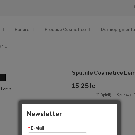
Epilare
Produse Cosmetice
Dermopigmenta
or
Spatule Cosmetice Lem
15,25 lei
(0 Opinii)
Spune-Ţi 
Ex Tax:
12,61 lei
Newsletter
Producători
Bonilux
Cod produs:
BSCNr5
Disponibilitate:
În Stoc
*
E-Mail: