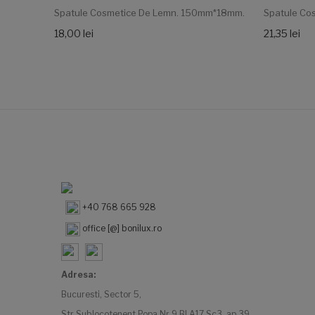
Spatule Cosmetice De Lemn. 150mm*18mm.
Spatule Cos
18,00 lei
21,35 lei
+40 768 665 928
office [@] bonilux.ro
Adresa:
Bucuresti, Sector 5,
Str Sublocotenent Popa Nr 9 Bl A17 Sc3 ap 39