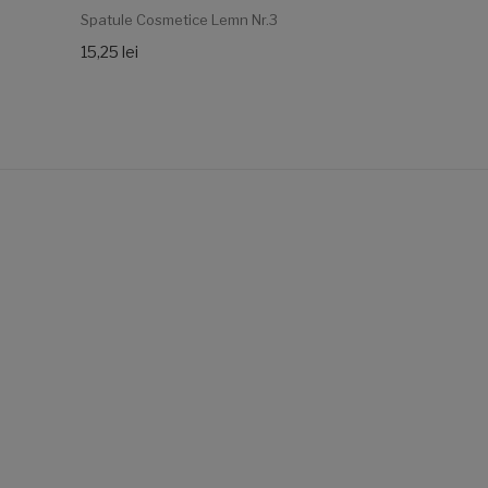
Spatule Cosmetice Lemn Nr.3
Spatule Cos
15,25 lei
18,00 lei