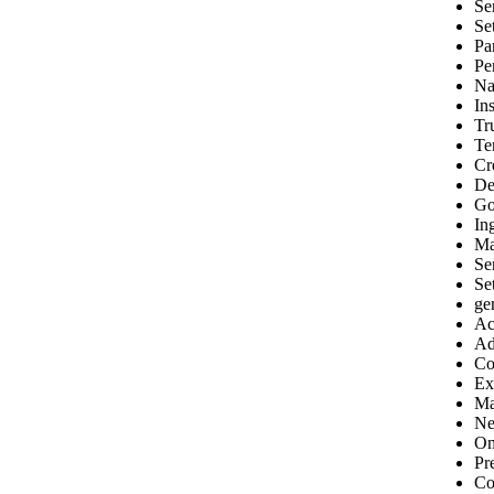
Se
Se
Pa
Pe
Na
In
Tr
Te
Cr
De
Go
Ing
Ma
Se
Set
ge
Ac
Ad
Co
Ex
Ma
Ne
Om
Pr
Co