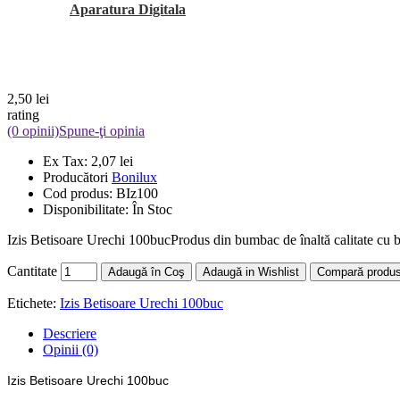
Aparatura Digitala
2,50 lei
rating
(0 opinii)
Spune-ţi opinia
Ex Tax:
2,07 lei
Producători
Bonilux
Cod produs:
BIz100
Disponibilitate:
În Stoc
Izis Betisoare Urechi 100bucProdus din bumbac de înaltă calitate cu be
Cantitate
Adaugă în Coş
Adaugă in Wishlist
Compară produs
Etichete:
Izis Betisoare Urechi 100buc
Descriere
Opinii (0)
Izis Betisoare Urechi 100buc