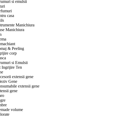
rumuri si emulsii
turi
rfumuri
ntru casa
ils
strumente Manichiura
use Manichiura
n
ema
machiant
maj & Peeling
rijire corp
sca
rumuri si Emulsii
 Ingrijire Ten
ne
cesorii extensii gene
eziv Gene
nsumabile extensii gene
tensii gene
ro
gre
bre
emade volume
lorate