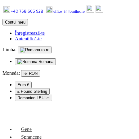
+40 768 665 928
office [@] bonilux.ro
Contul meu
Înregistrează-te
Autentifică-te
Limba:
ro-ro
Romana
Moneda:
lei
RON
Euro €
£ Pound Sterling
Romanian LEU lei
Mobile Menu
Gene
Sprancene