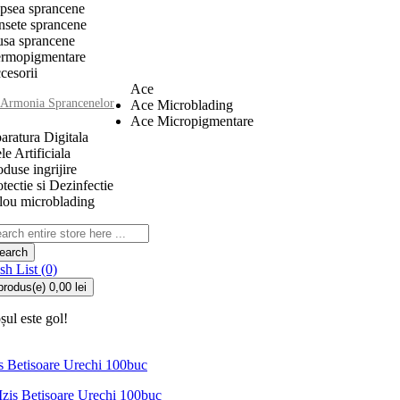
psea sprancene
nsete sprancene
usa sprancene
rmopigmentare
cesorii
Ace
Armonia Sprancenelor
Ace Microblading
Ace Micropigmentare
aratura Digitala
le Artificiala
oduse ingrijire
otectie si Dezinfectie
ilou microblading
earch
sh List (0)
produs(e)
0,00 lei
șul este gol!
is Betisoare Urechi 100buc