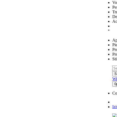
Vo
Pe
Tr
De
Ac
Ap
Pie
Pr
Pr
St
S
Wi
0
Co
Iz