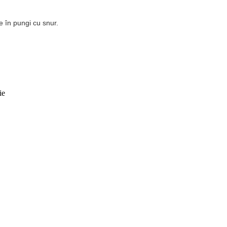
e în pungi cu snur.
ie