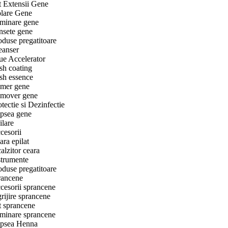
t Extensii Gene
olare Gene
minare gene
nsete gene
oduse pregatitoare
eanser
ue Accelerator
sh coating
sh essence
imer gene
mover gene
otectie si Dezinfectie
psea gene
ilare
cesorii
ara epilat
alzitor ceara
strumente
oduse pregatitoare
rancene
cesorii sprancene
grijire sprancene
t sprancene
minare sprancene
psea Henna