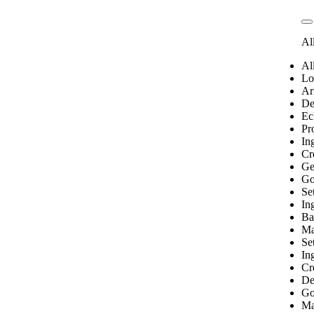
Al
Al
Lo
Ar
De
Ec
Pr
Ing
Cr
Ge
Go
Se
Ing
Ba
Ma
Se
Ing
Cr
De
Go
Ma