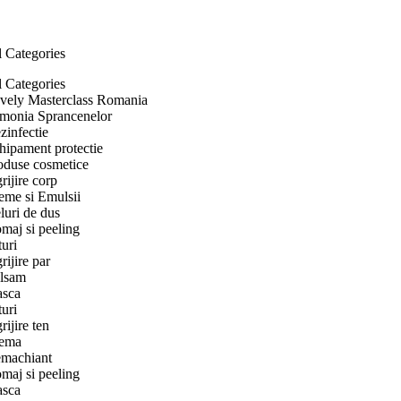
l Categories
l Categories
vely Masterclass Romania
monia Sprancenelor
zinfectie
hipament protectie
oduse cosmetice
rijire corp
eme si Emulsii
luri de dus
maj si peeling
turi
rijire par
lsam
sca
turi
rijire ten
ema
machiant
maj si peeling
sca