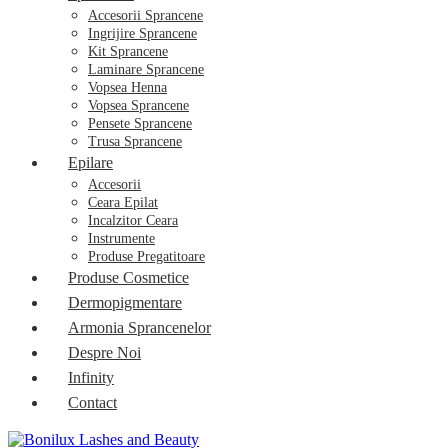
Accesorii Sprancene
Ingrijire Sprancene
Kit Sprancene
Laminare Sprancene
Vopsea Henna
Vopsea Sprancene
Pensete Sprancene
Trusa Sprancene
Epilare
Accesorii
Ceara Epilat
Incalzitor Ceara
Instrumente
Produse Pregatitoare
Produse Cosmetice
Dermopigmentare
Armonia Sprancenelor
Despre Noi
Infinity
Contact