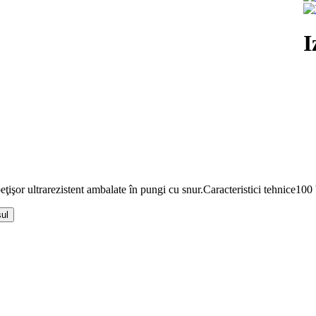
I
ţişor ultrarezistent ambalate în pungi cu snur.Caracteristici tehnice100 
ul