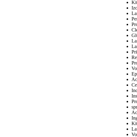
Ki
Iz
La
Pe
Pr
Cl
Gl
La
La
Pr
Re
Pr
Vo
Ep
Ac
Ce
Inc
In
Pr
sp
Ac
In
Ki
La
Vo