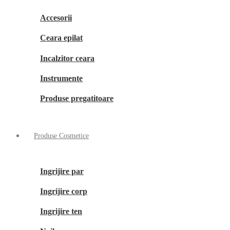
Accesorii
Ceara epilat
Incalzitor ceara
Instrumente
Produse pregatitoare
Produse Cosmetice
Ingrijire par
Ingrijire corp
Ingrijire ten