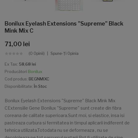
Bonilux Eyelash Extensions "Supreme" Black
Mink Mix C
71,00 lei
(0 Opinii)
Spune-Ţi Opinia
Ex Tax:
58,68 lei
Producători
Bonilux
Cod produs:
BEGNMIXC
Disponibilitate:
În Stoc
Bonilux Eyelash Extensions "Supreme" Black Mink Mix
CExtensiile Gene Bonilux "Supreme" sunt create din fibra
coreana de calitate superioara.Sunt moi, si elastice, insa isi
pastreaza curbura si fermitatea in timpul aplicarii indiferent de
tehnica utilizata.Totodata nu se deformeaza , nu se
decololeaza pe tot parcursul purtarii.Pot fi utilizate de sine