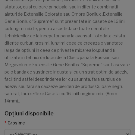
statator, ca si culoare principala sau in diferite combinatii
alaturi de Extensiile Colorate sau Ombre Bonilux .Extensiile
Gene Bonilux "Supreme" sunt prezentate in casete de 16 linii
cu lungimi mixte, pentru a sastisface toate cerintele
tehnicienilor de la incepator pana la avansati.Totodata exista
diferite curburi,grosimi, lungimi ceea ce creeaza o varietate
larga de optiuni in ceea ce priveste mixarea lor,putand fi
utilizate in tehnici de lucru de la Clasic pana la Russian sau
Megavolume.Extensiile Gene Bonilux "Supreme" sunt asezate
pe o banda de sustinere ingusta si cu un strat optim de adeziv,
facilitind astfel desprinderea lor cu usurinta, fara surplus de
adeziv sau fara sa cauzeze pierderi de produs.Culoare negru
saturat, fara reflexe.Caseta cu 16 liniiLungime mix: (8mm-
14mm)..
Opţiuni disponibile
Grosime