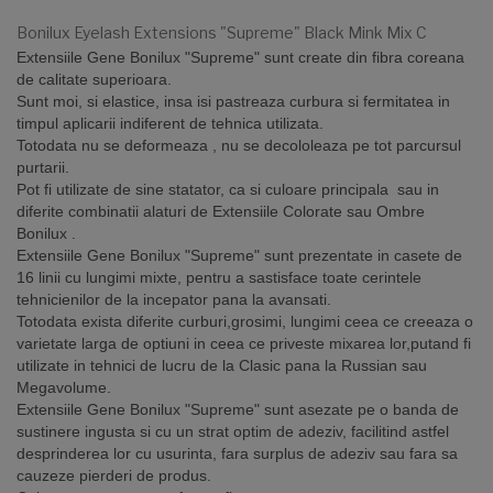
Bonilux Eyelash Extensions "Supreme" Black Mink Mix C
Extensiile Gene Bonilux "Supreme" sunt create din fibra coreana
de calitate superioara.
Sunt moi, si elastice, insa isi pastreaza curbura si fermitatea in
timpul aplicarii indiferent de tehnica utilizata.
Totodata nu se deformeaza , nu se decololeaza pe tot parcursul
purtarii.
Pot fi utilizate de sine statator, ca si culoare principala sau in
diferite combinatii alaturi de Extensiile Colorate sau Ombre
Bonilux .
Extensiile Gene Bonilux
"Supreme"
sunt prezentate in casete de
16 linii cu lungimi mixte, pentru a sastisface toate cerintele
tehnicienilor de la incepator pana la avansati.
Totodata exista diferite curburi,grosimi, lungimi ceea ce creeaza o
varietate larga de optiuni in ceea ce priveste mixarea lor,putand fi
utilizate in tehnici de lucru de la Clasic pana la Russian sau
Megavolume.
Extensiile Gene Bonilux "Supreme"
sunt asezate pe o banda de
sustinere ingusta si cu un strat optim de adeziv, facilitind astfel
desprinderea lor cu usurinta, fara surplus de adeziv sau fara sa
cauzeze pierderi de produs.