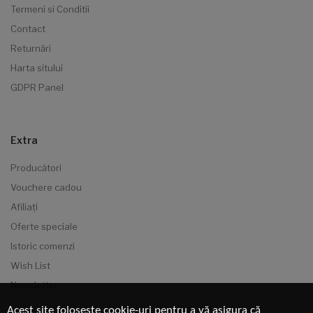
Termeni si Conditii
Contact
Returnări
Harta sitului
GDPR Panel
Extra
Producători
Vouchere cadou
Afiliaţi
Oferte speciale
Istoric comenzi
Wish List
Newsletter
Acest site folosește cookie-uri pentru a vă asigura că