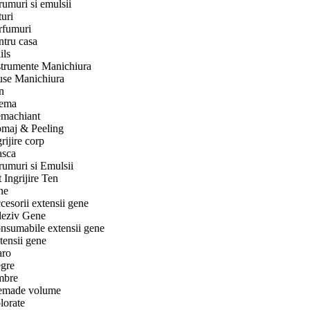
rumuri si emulsii
turi
rfumuri
ntru casa
ils
strumente Manichiura
use Manichiura
n
ema
machiant
maj & Peeling
rijire corp
sca
rumuri si Emulsii
 Ingrijire Ten
ne
cesorii extensii gene
eziv Gene
nsumabile extensii gene
tensii gene
ro
gre
bre
emade volume
lorate