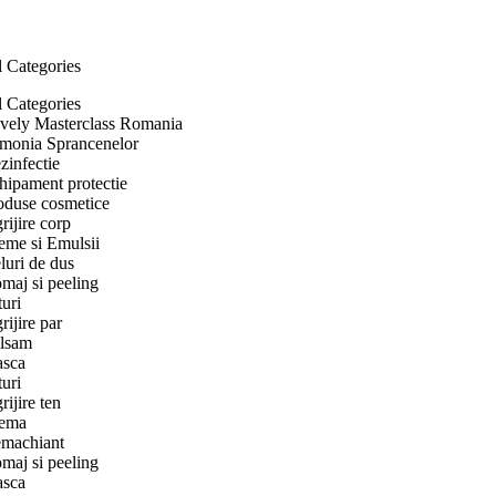
l Categories
l Categories
vely Masterclass Romania
monia Sprancenelor
zinfectie
hipament protectie
oduse cosmetice
rijire corp
eme si Emulsii
luri de dus
maj si peeling
turi
rijire par
lsam
sca
turi
rijire ten
ema
machiant
maj si peeling
sca