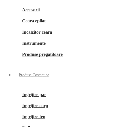
Accesorii
Ceara epilat
Incalzitor ceara
Instrumente
Produse pregatitoare
Produse Cosmetice
Ingrijire par
Ingrijire corp
Ingrijire ten