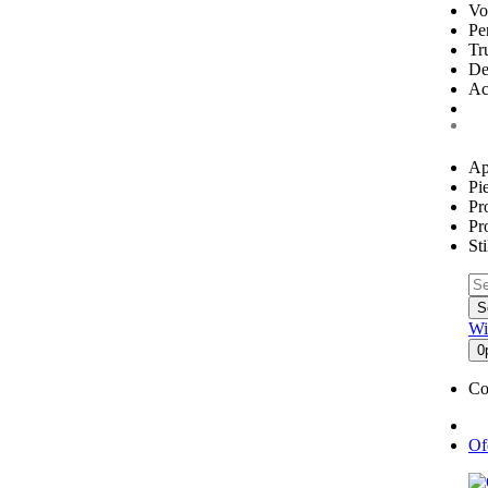
Vo
Pe
Tr
De
Ac
Ap
Pie
Pr
Pr
St
S
Wi
0
Co
Of