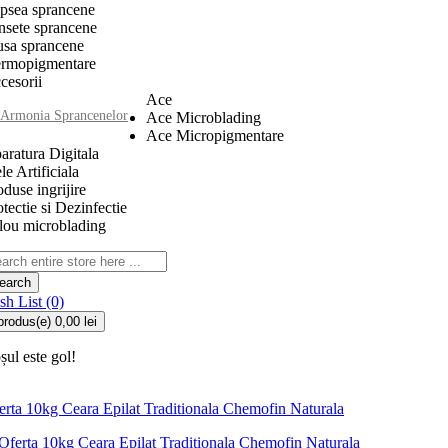
psea sprancene
nsete sprancene
usa sprancene
rmopigmentare
cesorii
Ace
Armonia Sprancenelor
Ace Microblading
Ace Micropigmentare
aratura Digitala
le Artificiala
oduse ingrijire
otectie si Dezinfectie
ilou microblading
earch
sh List (0)
produs(e)
0,00 lei
șul este gol!
erta 10kg Ceara Epilat Traditionala Chemofin Naturala