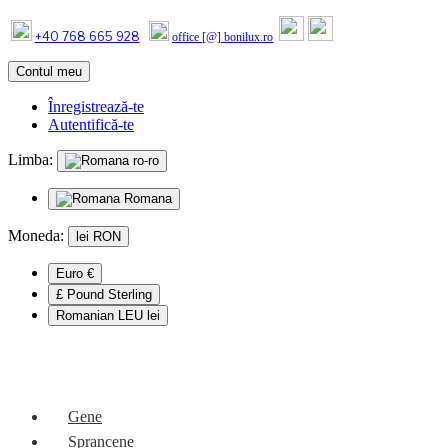
+40 768 665 928
office [@] bonilux.ro
Contul meu
Înregistrează-te
Autentifică-te
Limba:
ro-ro
Romana
Moneda:
lei
RON
Euro €
£ Pound Sterling
Romanian LEU lei
Mobile Menu
Gene
Sprancene