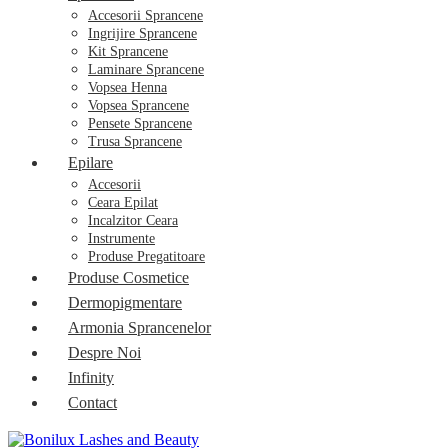
Accesorii Sprancene
Ingrijire Sprancene
Kit Sprancene
Laminare Sprancene
Vopsea Henna
Vopsea Sprancene
Pensete Sprancene
Trusa Sprancene
Epilare
Accesorii
Ceara Epilat
Incalzitor Ceara
Instrumente
Produse Pregatitoare
Produse Cosmetice
Dermopigmentare
Armonia Sprancenelor
Despre Noi
Infinity
Contact