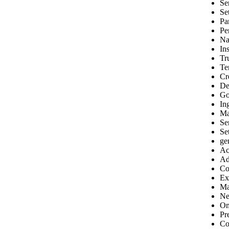
Se
Se
Pa
Pe
Na
In
Tr
Te
Cr
De
Go
Ing
Ma
Se
Set
ge
Ac
Ad
Co
Ex
Ma
Ne
Om
Pr
Co