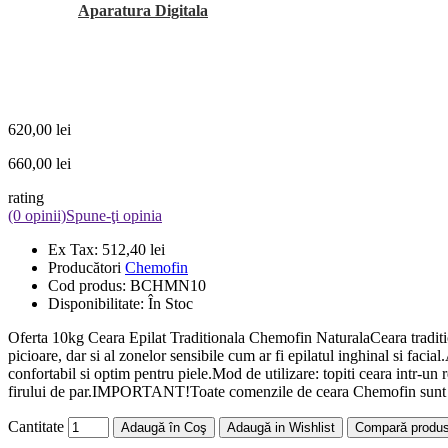
Aparatura Digitala
620,00 lei
660,00 lei
rating
(0 opinii)
Spune-ţi opinia
Ex Tax:
512,40 lei
Producători
Chemofin
Cod produs:
BCHMN10
Disponibilitate:
În Stoc
Oferta 10kg Ceara Epilat Traditionala Chemofin NaturalaCeara traditional
picioare, dar si al zonelor sensibile cum ar fi epilatul inghinal si facia
confortabil si optim pentru piele.Mod de utilizare: topiti ceara intr-un r
firului de par.IMPORTANT!Toate comenzile de ceara Chemofin sunt liv
Cantitate
Adaugă în Coş
Adaugă in Wishlist
Compară produs