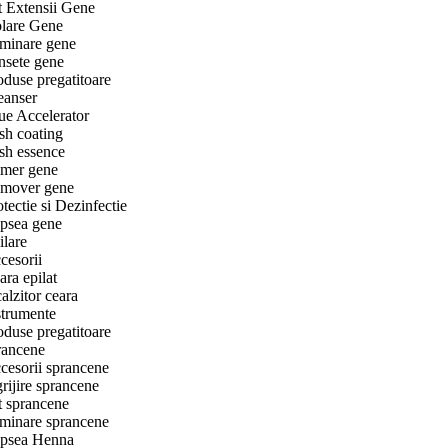
t Extensii Gene
olare Gene
minare gene
nsete gene
oduse pregatitoare
eanser
ue Accelerator
sh coating
sh essence
imer gene
mover gene
otectie si Dezinfectie
psea gene
ilare
cesorii
ara epilat
alzitor ceara
strumente
oduse pregatitoare
rancene
cesorii sprancene
grijire sprancene
t sprancene
minare sprancene
psea Henna