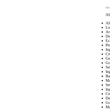
Al
Al
Lo
Ar
De
Ec
Pr
Ing
Cr
Ge
Go
Se
Ing
Ba
Ma
Se
Ing
Cr
De
Go
Ma