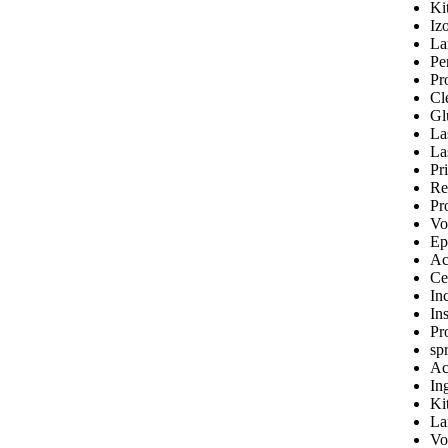
Ki
Iz
La
Pe
Pr
Cl
Gl
La
La
Pr
Re
Pr
Vo
Ep
Ac
Ce
Inc
In
Pr
sp
Ac
In
Ki
La
Vo