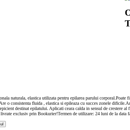
O
T
a naturala, elastica utilizata pentru epilarea parului corporal.Poate fi ut
l.Are o consistenta fluida , elastica si epileaza cu succes zonele dificile.
epicient destinat epilatului. Aplicati ceara calda in sensul de crestere al 
rate exclusiv prin Bookurier!Termen de utilizare: 24 luni de la data 
ul