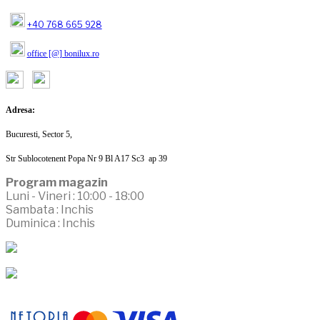
+40 768 665 928
office [@] bonilux.ro
Adresa:
Bucuresti, Sector 5,
Str Sublocotenent Popa Nr 9 Bl A17 Sc3 ap 39
Program magazin
Luni - Vineri : 10:00 - 18:00
Sambata : Inchis
Duminica : Inchis