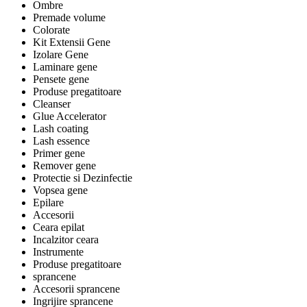
Ombre
Premade volume
Colorate
Kit Extensii Gene
Izolare Gene
Laminare gene
Pensete gene
Produse pregatitoare
Cleanser
Glue Accelerator
Lash coating
Lash essence
Primer gene
Remover gene
Protectie si Dezinfectie
Vopsea gene
Epilare
Accesorii
Ceara epilat
Incalzitor ceara
Instrumente
Produse pregatitoare
sprancene
Accesorii sprancene
Ingrijire sprancene