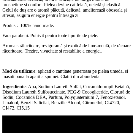
prospetime și confort. Pielea devine catifelată, netedă și elastică.
Gelul de duș are o aromă plăcută, delicată, ameliorează oboseala și
stresul, asigura energie pentru întreaga zi.
Produs : 100% hand made.
Fara parabeni.
Potrivit pentru toate tipurile de piele.
Aroma strălucitoare, revigorantă și exotică de lime-mentă, de răcoare
răcoritoare. Trezire, vivacitate și restabilire a energiei.
Mod de utilizar
e: aplicati o cantitate generoasa pe pielea umeda, si
masati pana la aparitia spumei. Clatiti din abundenta.
Ingrediente
: Apa, Sodium Laureth Sulfat, Cocamidopropil Betaină,
Disodium Laureth Sulfosuccinate, PEG-9 Cocogliceride, Clorură de
Sodiu, Cocamidă DEA, Parfum, Polyquaternium-7, Fenoxietanol,
Linalool, Benzil Salicilat, Benzilic Alcool, Citronellol, CI4720,
CI472, CI5,15