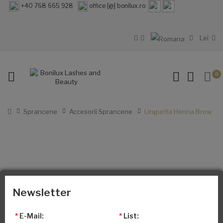
+40 768 665 928
office [@] bonilux.ro
Lei
0
Sprancene
Accesorii Sprancene
Lingurita Henna Brow
Newsletter
*
E-Mail:
*
List: