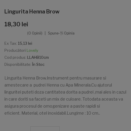
Lingurita Henna Brow
18,30 lei
(0 Opinii)
Spune-Ţi Opinia
Ex Tax:
15,13 lei
Producători
Lovely
Cod produs:
LLAHB10cm
Disponibilitate:
În Stoc
Lingurita Henna Brow.Instrument pentru masurare si
amestecare a pudrei Henna cu Apa Minerala.Cu ajutorul
linguritei puteti doza cantitatea dorita a pudrei ,mai ales in cazul
in care doriti sa faceti un mix de culoare. Totodata aceasta va
asigura procesul de omogenizare a paste rapidi si
eficient. Material, otel inoxidabil.Lungime : 10 cm..