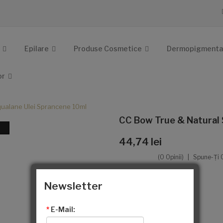
Epilare
Produse Cosmetice
Dermopigmenta
or
qualane Ulei Sprancene 10ml
CC Bow True & Natural 
44,74 lei
(0 Opinii)
Spune-Ţi 
Ex Tax:
36,97 lei
Newsletter
Producători
CC Brow
Cod produs:
BCCSQ10
*
E-Mail:
Disponibilitate:
In Stoc