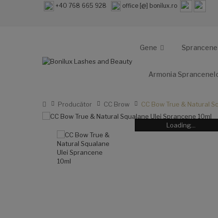
+40 768 665 928
office [@] bonilux.ro
Gene
Sprancene
Armonia Sprancenel
Producător
CC Brow
CC Bow True & Natural S
Loading...
Loading...
Loading...
Loading...
Loading...
Loading...
Loading...
Loading...
Loading...
Loading...