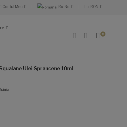
Contul Meu
Ro-Ro
Lei
RON
re
0
Squalane Ulei Sprancene 10ml
Opinia