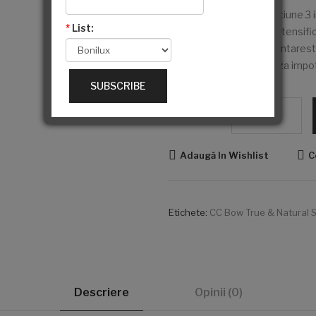
Ulei de Sprancene cu actiune 3 
*
List:
în timpul procedurii, un intensi
creștere.Deasemenea intareste f
firului de par, si protejeaza impot
SUBSCRIBE
Cantitate
Adaugă In Wishlist
C
Etichete:
CC Bow True & Natural 
Descriere
Opinii (0)