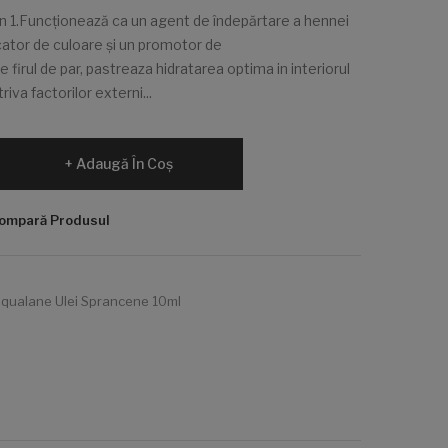
in 1.Funcționează ca un agent de îndepărtare a hennei
ficator de culoare și un promotor de
irul de par, pastreaza hidratarea optima in interiorul
riva factorilor externi...
Adaugă În Coş
ompară Produsul
Squalane Ulei Sprancene 10ml