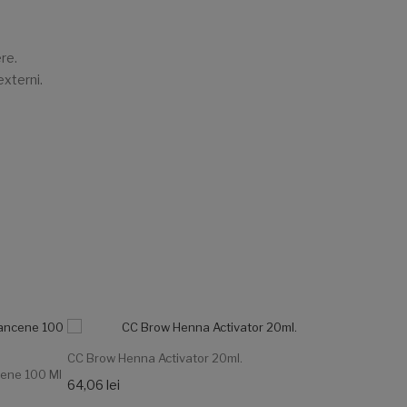
re.
externi.
CC Brow Henna Activator 20ml.
CC Brow Eye
cene 100 Ml
64,06 lei
39,66 lei