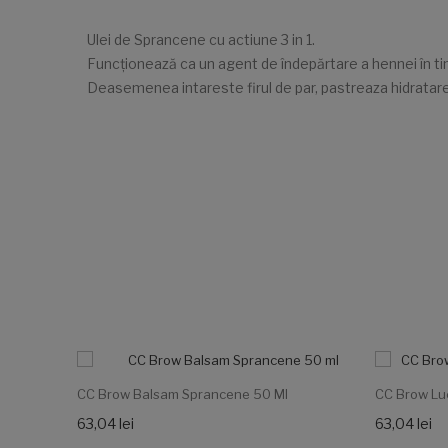
Ulei de Sprancene cu actiune 3 in 1.
Funcționează ca un agent de îndepărtare a hennei în tim
Deasemenea intareste firul de par, pastreaza hidratarea o
CC Brow Balsam Sprancene 50 Ml
CC Brow Luc
63,04 lei
63,04 lei