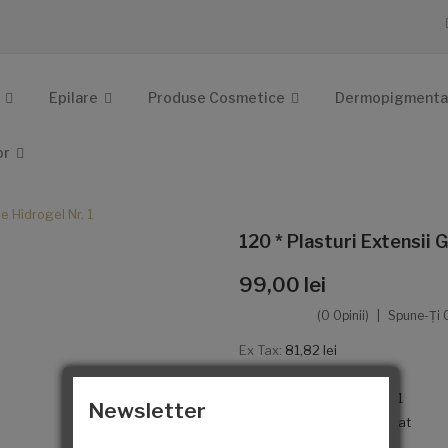
Epilare
Produse Cosmetice
Dermopigmenta
or
e Hidrogel Nr. 1
120 * Plasturi Extensii 
99,00 lei
(0 Opinii)
Spune-Ţi 
Ex Tax:
81,82 lei
Producători
Bonilux
Cod produs:
120PHBLXNr1
Newsletter
Disponibilitate:
Stoc epuizat