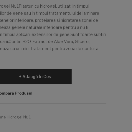
gel Nr. 1Plasturi cu hidrogel, utilizati in timpul
ilor de gene sau in timpul tratamentului de laminare
nelor inferioare, protejarea si hidratarea zonei de
oleaza genele naturale inferioare pentru a nu fi
 timpul aplicarii extensiilor de gene.Sunt foarte subtiri
carii.Contin H2O, Extract de Aloe Vera, Glicerol,
neaza ca un mini-tratament pentru zona de contur a
Adaugă În Coş
ompară Produsul
ene Hidrogel Nr. 1