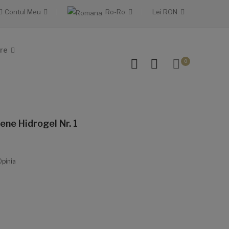
Contul Meu
Ro-Ro
Lei
RON
re
0
Gene Hidrogel Nr. 1
Opinia