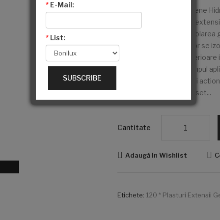
*
E-Mail:
120 * Plasturi Extensii Gene Hidro
procedurii de aplicare a extensi
gene, makeup, pentru izolarea ge
*
List:
contur ochi.Cu ajutorul lor se iz
confundate cu cele superioare in
si nu se depaseaza in timpul apli
SUBSCRIBE
Vitamina C. Hidrateaza si actio
ochilor. 120 seturi. 2buc/set...
Cantitate
Adaugă In Wishlist
C
Etichete:
120 * Plasturi Extensii G