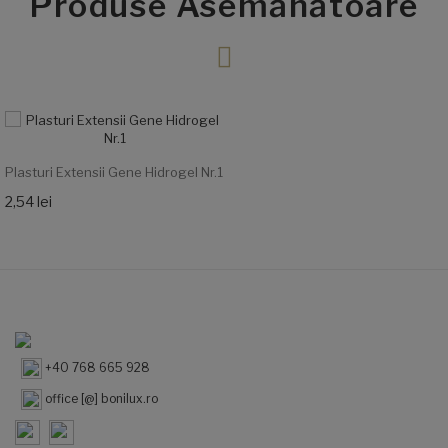
Produse Asemănătoare
Plasturi Extensii Gene Hidrogel Nr.1
2,54 lei
+40 768 665 928
office [@] bonilux.ro