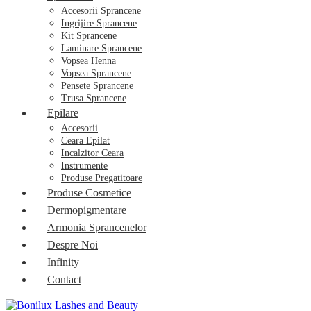
Accesorii Sprancene
Ingrijire Sprancene
Kit Sprancene
Laminare Sprancene
Vopsea Henna
Vopsea Sprancene
Pensete Sprancene
Trusa Sprancene
Epilare
Accesorii
Ceara Epilat
Incalzitor Ceara
Instrumente
Produse Pregatitoare
Produse Cosmetice
Dermopigmentare
Armonia Sprancenelor
Despre Noi
Infinity
Contact