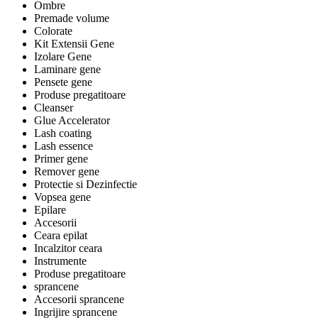
Ombre
Premade volume
Colorate
Kit Extensii Gene
Izolare Gene
Laminare gene
Pensete gene
Produse pregatitoare
Cleanser
Glue Accelerator
Lash coating
Lash essence
Primer gene
Remover gene
Protectie si Dezinfectie
Vopsea gene
Epilare
Accesorii
Ceara epilat
Incalzitor ceara
Instrumente
Produse pregatitoare
sprancene
Accesorii sprancene
Ingrijire sprancene