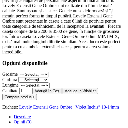
privirii și adăugarea de personalitate aspectului final al lucrarii.
Lovely Extensii Gene Ombre sunt realizate din fibre de înaltă
calitate. Sunt ușoare și elastice. Genele nu se deformează și își
mențin perfect forma în timpul purtării. Lovely Extensii Gene
Ombre sunt prezentate în casete a cate 6 linii de potrivite pentru
toate categoriile de tehnicieni, de la incepatori la avansati . Fiecare
caseta conține de la 2200 la 3500 de gene, în funcție de grosimea
lor. Într-o caseta Lovele Extensii Gene Ombre 6 linii MINI MIX,
există mai multe lungimi diferite simultan. Acest lucru este perfect
pentru a crea ambele: extensii clasice și pentru a crea volume
incredibile...
Opţiuni disponibile
Grosime
Curbura
Lungime
Cantitate
Adaugă în Coş
Adaugă in Wishlist
Compară produsul
Etichete:
Lovely Extensii Gene Ombre „Violet Inchis” 10-14mm
Descriere
Opinii (0)