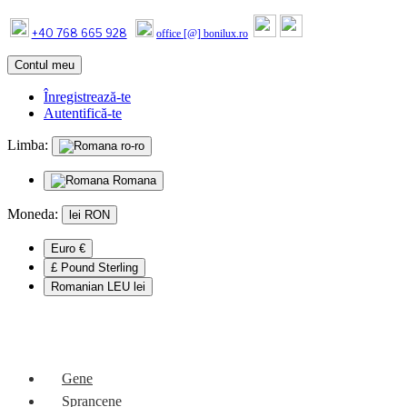
+40 768 665 928
office [@] bonilux.ro
Contul meu
Înregistrează-te
Autentifică-te
Limba:
ro-ro
Romana
Moneda:
lei
RON
Euro €
£ Pound Sterling
Romanian LEU lei
Mobile Menu
Gene
Sprancene