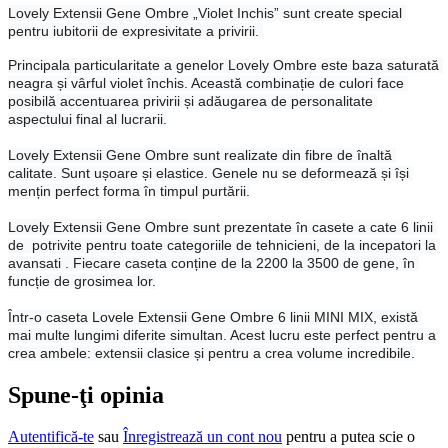
Lovely Extensii Gene Ombre „Violet Inchis” sunt create special 
pentru iubitorii de expresivitate a privirii. 
Principala particularitate a genelor Lovely Ombre este baza saturată 
neagra și vârful violet închis. Această combinație de culori face 
posibilă accentuarea privirii și adăugarea de personalitate 
aspectului final al lucrarii.

Lovely Extensii Gene Ombre sunt realizate din fibre de înaltă 
calitate. Sunt ușoare și elastice. Genele nu se deformează și își 
mențin perfect forma în timpul purtării.

Lovely Extensii Gene Ombre
 sunt prezentate în casete a cate 6 linii 
de  potrivite pentru toate categoriile de tehnicieni, de la incepatori la 
avansati . Fiecare caseta conține de la 2200 la 3500 de gene, în 
funcție de grosimea lor.

Într-o caseta Lovele Extensii Gene Ombre 6 linii MINI MIX, există 
mai multe lungimi diferite simultan. Acest lucru este perfect pentru a 
crea ambele: extensii clasice și pentru a crea volume incredibile.
Spune-ţi opinia
Autentifică-te
sau
Înregistrează un cont nou
pentru a putea scie o