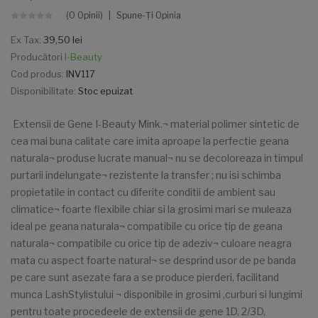
(0 Opinii)
Spune-Ţi Opinia
Ex Tax:
39,50 lei
Producători
I-Beauty
Cod produs:
INV117
Disponibilitate:
Stoc epuizat
Extensii de Gene I-Beauty Mink.¬ material polimer sintetic de
cea mai buna calitate care imita aproape la perfectie geana
naturala¬ produse lucrate manual¬ nu se decoloreaza in timpul
purtarii indelungate¬ rezistente la transfer ; nu isi schimba
propietatile in contact cu diferite conditii de ambient sau
climatice¬ foarte flexibile chiar si la grosimi mari se muleaza
ideal pe geana naturala¬ compatibile cu orice tip de geana
naturala¬ compatibile cu orice tip de adeziv¬ culoare neagra
mata cu aspect foarte natural¬ se desprind usor de pe banda
pe care sunt asezate fara a se produce pierderi, facilitand
munca LashStylistului ¬ disponibile in grosimi ,curburi si lungimi
pentru toate procedeele de extensii de gene 1D, 2/3D,