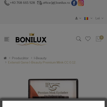
+40 768 665 928
office [@] bonilux.ro
Lei
0
Producător
I-Beauty
Extensii Gene I-Beauty Premium Mink CC 0.12.