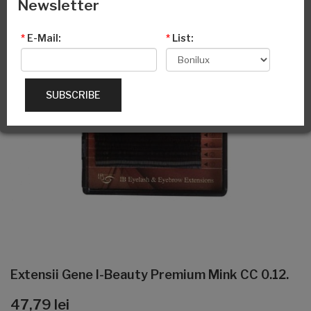
Newsletter
*
E-Mail:
*
List:
SUBSCRIBE
Extensii Gene I-Beauty Premium Mink CC 0.12.
47,79 lei