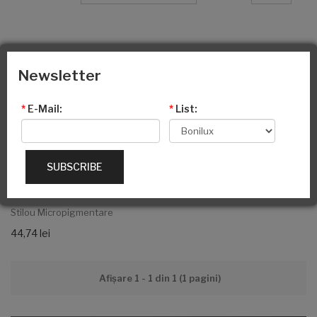
Newsletter
*
E-Mail:
*
List:
SUBSCRIBE
Stilou Micropigmentare
44,74 lei
Afişare 1 - 1 din 1 (1 pagini)