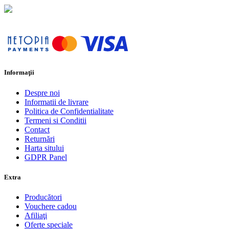
Informaţii
Despre noi
Informatii de livrare
Politica de Confidentialitate
Termeni si Conditii
Contact
Returnări
Harta sitului
GDPR Panel
Extra
Producători
Vouchere cadou
Afiliaţi
Oferte speciale