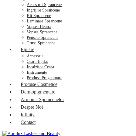
Accesorii Sprancene
Ingrijire Sprancene
Kit Sprancene
Laminare Sprancene
Vopsea Henna
Vopsea Sprancene
Pensete Sprancene
Trusa Sprancene
Epilare
Accesorii
Ceara Epilat
Incalzitor Ceara
Instrumente
Produse Pregatitoare
Produse Cosmetice
Dermopigmentare
Armonia Sprancenelor
Despre Noi
Infinity
Contact