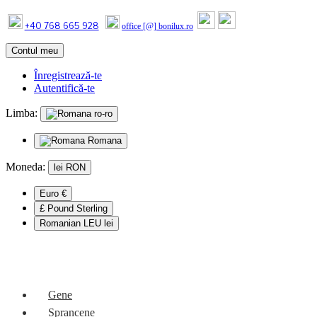
+40 768 665 928
office [@] bonilux.ro
Contul meu
Înregistrează-te
Autentifică-te
Limba:
ro-ro
Romana
Moneda:
lei
RON
Euro €
£ Pound Sterling
Romanian LEU lei
Mobile Menu
Gene
Sprancene