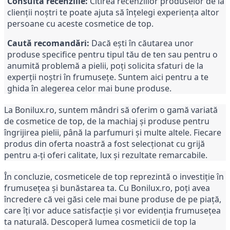
Consultă recenziile:
Citirea recenziilor produselor de la
clienții noștri te poate ajuta să înțelegi experiența altor
persoane cu aceste cosmetice de top.
Caută recomandări:
Dacă ești în căutarea unor
produse specifice pentru tipul tău de ten sau pentru o
anumită problemă a pielii, poți solicita sfaturi de la
experții noștri în frumusețe. Suntem aici pentru a te
ghida în alegerea celor mai bune produse.
La Bonilux.ro, suntem mândri să oferim o gamă variată
de cosmetice de top, de la machiaj și produse pentru
îngrijirea pielii, până la parfumuri și multe altele. Fiecare
produs din oferta noastră a fost selecționat cu grijă
pentru a-ți oferi calitate, lux și rezultate remarcabile.
În concluzie, cosmeticele de top reprezintă o investiție în
frumusețea și bunăstarea ta. Cu Bonilux.ro, poți avea
încredere că vei găsi cele mai bune produse de pe piață,
care îți vor aduce satisfacție și vor evidenția frumusețea
ta naturală. Descoperă lumea cosmeticii de top la