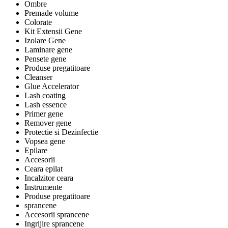
Ombre
Premade volume
Colorate
Kit Extensii Gene
Izolare Gene
Laminare gene
Pensete gene
Produse pregatitoare
Cleanser
Glue Accelerator
Lash coating
Lash essence
Primer gene
Remover gene
Protectie si Dezinfectie
Vopsea gene
Epilare
Accesorii
Ceara epilat
Incalzitor ceara
Instrumente
Produse pregatitoare
sprancene
Accesorii sprancene
Ingrijire sprancene